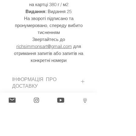
на картці 380 г / м2
Видання:
Видання 25
На звороті підписано та
пронумеровано, спереду вибито
тисненням
Звертайтесь до
richsimmonsart@gmail.com
для
отримання запитів або запитів на
конкретні номери
ІНФОРМАЦІЯ ПРО
ДОСТАВКУ
Шматки можна відправляти по всьому
ART INFO
світу.
Skullerflies represent transition. A
PAYMENT PLANS
metamorphosis from negative to
positive, pain to freedom.
I have several payment plans built into
The best works of art stem from an